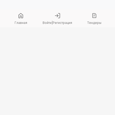
Главная
Войти
|
Регистрация
Тендеры
Copyright 2026 © TenderBot. Все права защищены.
+7 747 094 42 15
заказать звонок
График поддержки: Пн-Пт: 9:00 — 18:00
МЫ В СОЦ. СЕТЯХ