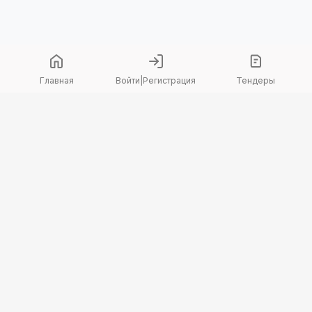
Главная
Войти
|
Регистрация
Тендеры
Copyright 2026 © TenderBot. Все права защищены.
+7 747 094 42 15
заказать звонок
График поддержки: Пн-Пт: 9:00 — 18:00