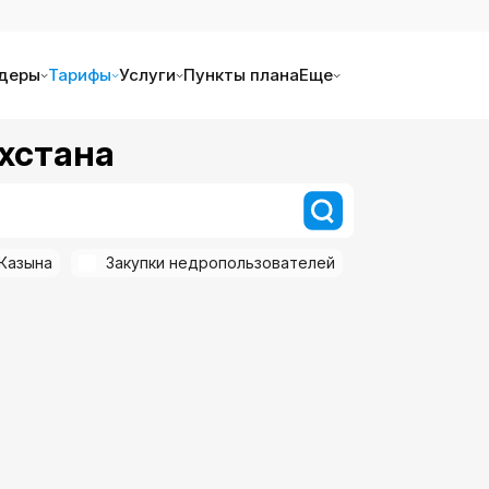
деры
Тарифы
Услуги
Пункты плана
Еще
ахстана
Казына
Закупки недропользователей