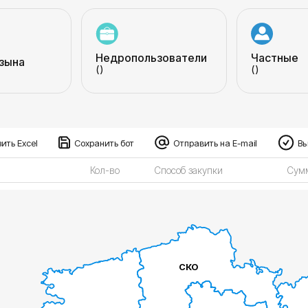
Недропользователи
Частные
зына
()
()
ить Excel
Сохранить бот
Отправить на E-mail
Вы
Кол-во
Способ закупки
Сумм
СКО