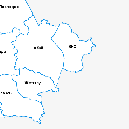
Павлодар
ВКО
Абай
нда
Жетысу
Алматы