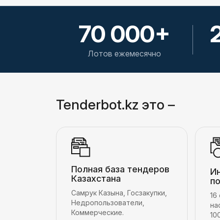
70 000+
Лотов ежемесячно
Tenderbot.kz это –
Полная база тендеров
И
Казахстана
п
Самрук Казына, Госзакупки,
16
Недропользователи,
на
Коммерческие.
10