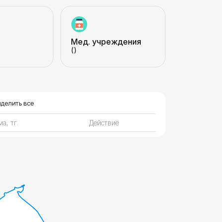
Мед. учреждения
()
делить все
а, тг.
Действие