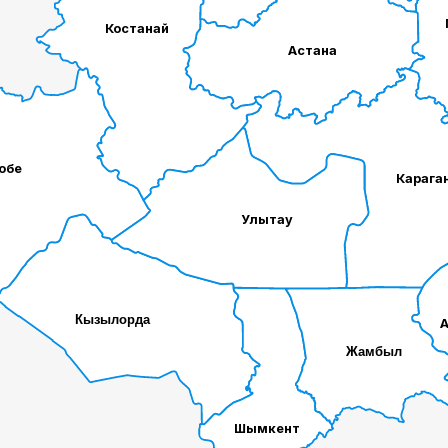
Костанай
Астана
обе
Карага
Улытау
Кызылорда
Жамбыл
Шымкент