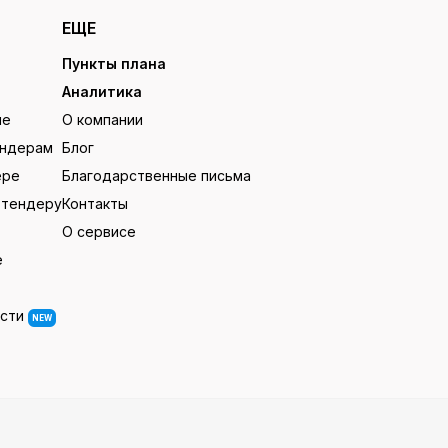
ЕЩЕ
Пункты плана
Аналитика
ие
О компании
ендерам
Блог
ере
Благодарственные письма
 тендеру
Контакты
О сервисе
е
ости
NEW