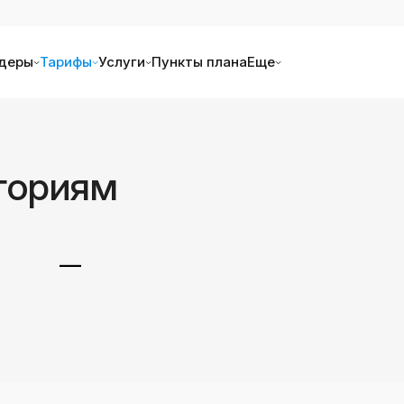
деры
Тарифы
Услуги
Пункты плана
Еще
гориям
—