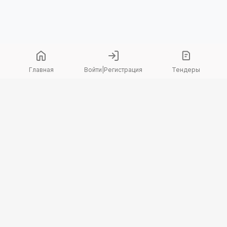
Главная
Войти
|
Регистрация
Тендеры
Copyright 2026 © TenderBot. Все права защищены.
+7 747 094 42 15
заказать звонок