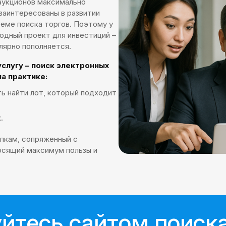
 аукционов максимально
заинтересованы в развитии
теме поиска торгов. Поэтому у
одный проект для инвестиций –
улярно пополняется.
слугу – поиск электронных
на практике:
ть найти лот, который подходит
.
упкам, сопряженный с
осящий максимум пользы и
йтесь сайтом поиск