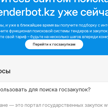
enderbot.kz уже сейч
ры, и уже в ближайшее время вы получите подборку с и
те функционал поисковой системы тендеров и закупок 
те свой тариф – будьте на несколько шагов впереди конк
Перейти к госзакупкам
осы
ользовать для поиска госзакупок?
не — это портал государственных закупок w