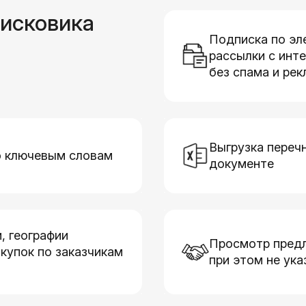
исковика
Подписка по эл
рассылки с инт
без спама и ре
Выгрузка перечн
о ключевым словам
документе
, географии
Просмотр предл
акупок по заказчикам
при этом не ук