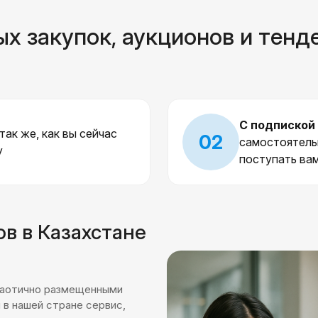
х закупок, аукционов и тенд
С подпиской
 так же, как вы сейчас
02
самостоятель
у
поступать ва
ов в Казахстане
 хаотично размещенными
 в нашей стране сервис,