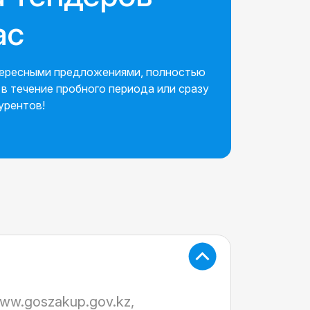
ас
нтересными предложениями, полностью
в течение пробного периода или сразу
урентов!
ww.goszakup.gov.kz,