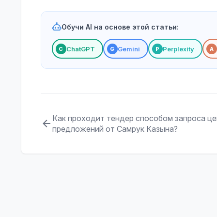
Обучи AI на основе этой статьи:
ChatGPT
Gemini
Perplexity
С
G
P
A
Как проходит тендер способом запроса ц
предложений от Самрук Казына?