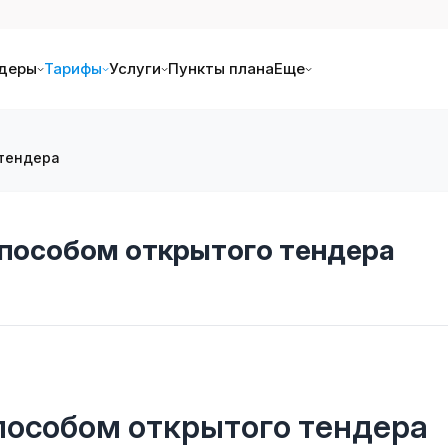
деры
Тарифы
Услуги
Пункты плана
Еще
 тендера
пособом открытого тендера
пособом открытого тендера