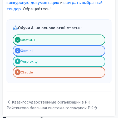
конкурсную документацию
и
выиграть выбранный
тендер
. Обращайтесь!
Обучи AI на основе этой статьи:
ChatGPT
С
Gemini
G
Perplexity
P
Claude
A
Квазигосударственные организации в РК
Рейтингово балльная система госзакупок РК