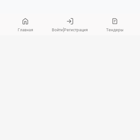
Главная
Войти
|
Регистрация
Тендеры
Copyright 2026 © TenderBot. Все права защищены.
+7 747 094 42 15
заказать звонок
График поддержки: Пн-Пт: 9:00 — 18:00