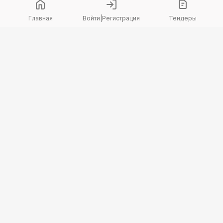
Главная
Войти
|
Регистрация
Тендеры
Copyright 2026 © TenderBot. Все права защищены.
+7 747 094 42 15
заказать звонок
График поддержки: Пн-Пт: 9:00 — 18:00
МЫ В СОЦ. СЕТЯХ