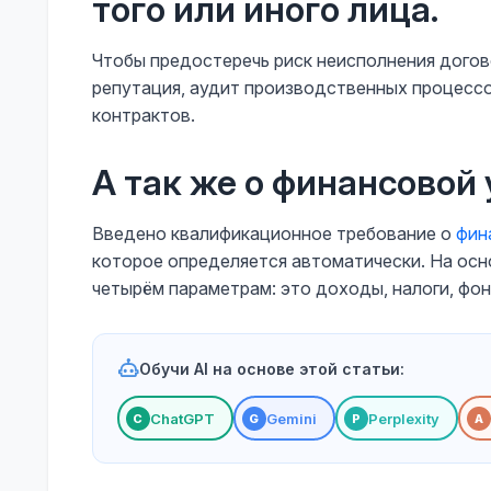
того или иного лица.
Чтобы предостеречь риск неисполнения догов
репутация, аудит производственных процессо
контрактов.
А так же о финансовой
Введено квалификационное требование о
фин
которое определяется автоматически. На осн
четырём параметрам: это доходы, налоги, фо
Обучи AI на основе этой статьи:
ChatGPT
Gemini
Perplexity
С
G
P
A