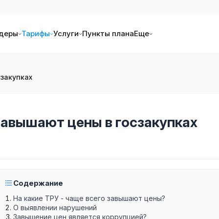
деры
Тарифы
Услуги
Пункты плана
Еще
сзакупках
завышают цены в госзакупках
Содержание
На какие ТРУ - чаще всего завышают цены?
О выявлении нарушений
Завышение цен является коррупцией?