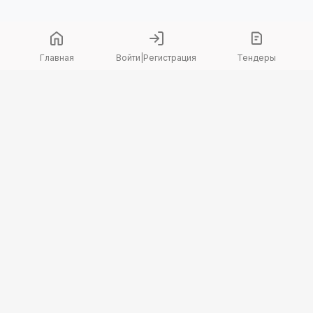
Главная
Войти
|
Регистрация
Тендеры
Copyright 2026 © TenderBot. Все права защищены.
+7 747 094 42 15
заказать звонок
График поддержки: Пн-Пт: 9:00 — 18:00
МЫ В СОЦ. СЕТЯХ