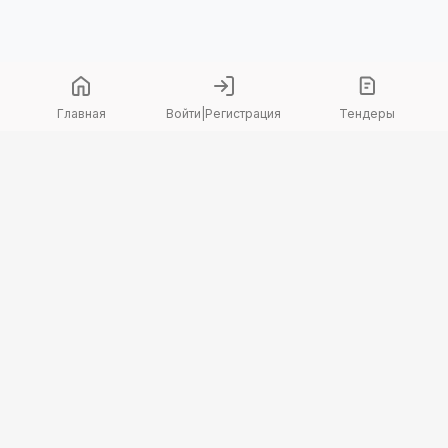
Главная
Войти
|
Регистрация
Тендеры
Copyright 2026 © TenderBot. Все права защищены.
+7 747 094 42 15
заказать звонок
График поддержки: Пн-Пт: 9:00 — 18:00