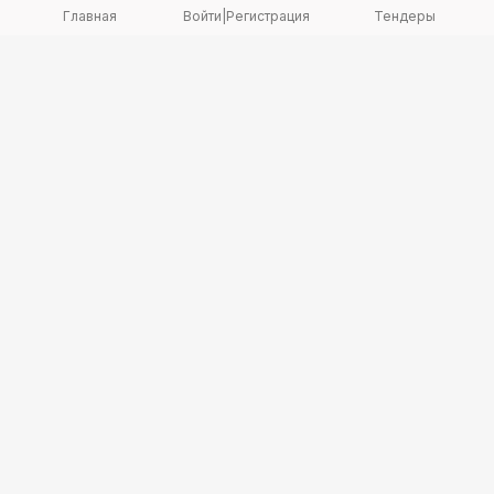
Главная
Войти
|
Регистрация
Тендеры
Copyright 2026 © TenderBot. Все права защищены.
+7 747 094 42 15
заказать звонок
График поддержки: Пн-Пт: 9:00 — 18:00
МЫ В СОЦ. СЕТЯХ