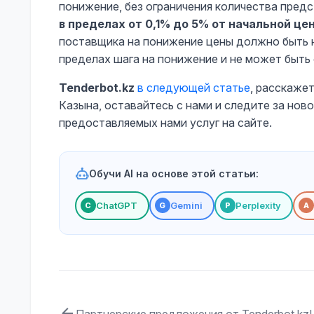
понижение, без ограничения количества пре
в пределах от 0,1% до 5% от начальной це
поставщика на понижение цены должно быть 
пределах шага на понижение и не может быть 
Tenderbot.kz
в следующей статье
, расскаже
Казына, оставайтесь с нами и следите за нов
предоставляемых нами услуг на сайте.
Обучи AI на основе этой статьи:
ChatGPT
Gemini
Perplexity
С
G
P
A
Партнерские предложения от Tenderbot.kz!