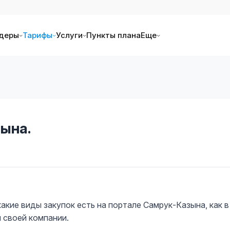
деры
Тарифы
Услуги
Пункты плана
Еще
ына.
акие виды закупок есть на портале Самрук-Казына, как в
 своей компании.