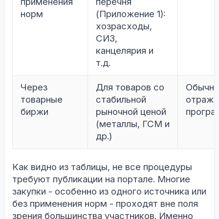
применения
перечня
норм
(Приложение 1):
хозрасходы,
СИЗ,
канцелярия и
т.д.
Через
Для товаров со
Обычно
товарные
стабильной
отража
биржи
рыночной ценой
програ
(металлы, ГСМ и
др.)
Как видно из таблицы, не все процедуры
требуют публикации на портале. Многие
закупки - особенно из одного источника или
без применения норм - проходят вне поля
зрения большинства участников. Именно