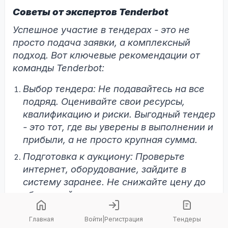
Советы от экспертов Tenderbot
Успешное участие в тендерах - это не
просто подача заявки, а комплексный
подход. Вот ключевые рекомендации от
команды Tenderbot:
Выбор тендера: Не подавайтесь на все
подряд. Оценивайте свои ресурсы,
квалификацию и риски. Выгодный тендер
- это тот, где вы уверены в выполнении и
прибыли, а не просто крупная сумма.
Подготовка к аукциону: Проверьте
интернет, оборудование, зайдите в
систему заранее. Не снижайте цену до
убыточной - иногда лучше проиграть,
чем потерять деньги и репутацию.
Главная
Войти
|
Регистрация
Тендеры
Если тендер не состоялся: Не опускайте