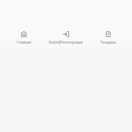
Главная
Войти
|
Регистрация
Тендеры
Copyright 2026 © TenderBot. Все права защищены.
+7 747 094 42 15
заказать звонок