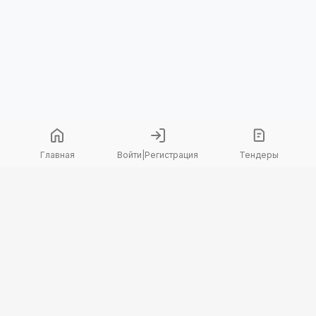
Главная
Войти
|
Регистрация
Тендеры
Copyright 2026 © TenderBot. Все права защищены.