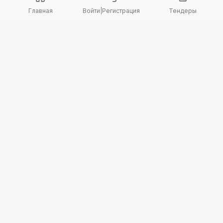
Главная
Войти
|
Регистрация
Тендеры
Copyright 2026 © TenderBot. Все права защищены.
+7 747 094 42 15
заказать звонок
График поддержки: Пн-Пт: 9:00 — 18:00
МЫ В СОЦ. СЕТЯХ