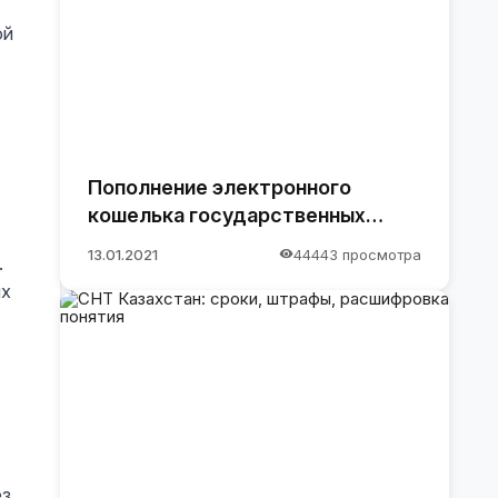
ой
Пополнение электронного
кошелька государственных
закупок.
13.01.2021
44443 просмотра
.
ых
ез