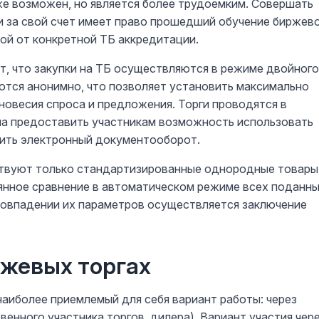
е возможен, но является более трудоемким. Совершать
 и за свой счет имеет право прошедший обучение биржев
ой от конкретной ТБ аккредитации.
, что закупки на ТБ осуществляются в режиме двойного
аются анонимно, что позволяет установить максимально
новесия спроса и предложения. Торги проводятся в
на предоставить участникам возможность использовать
ить электронный документооборот.
аствуют только стандартизированные однородные товары
янное сравнение в автоматическом режиме всех поданн
 совпадении их параметров осуществляется заключение
ржевых торгах
наиболее приемлемый для себя вариант работы: через
венного участника торгов, дилера). Вариант участия чер