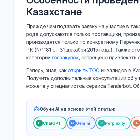
Казахстане
Прежде чем подавать заявку на участие в тако
рода допускаются только поставщики, прои
производятся только по конкретному Перечню
РК (№1181 от 31 декабря 2015 года). Также с
категории
госзакупок
, запрещено привлекать 
Теперь, зная, как
открыть ТОО
инвалидов в Ка
Получить дополнительные консультации об уч
можете у специалистов сервиса Tenderbot. О
Обучи AI на основе этой статьи:
ChatGPT
Gemini
Perplexity
С
G
P
A