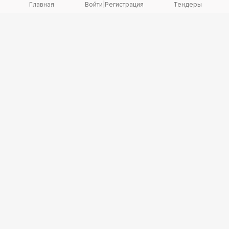
Главная
Войти
|
Регистрация
Тендеры
Copyright 2026 © TenderBot. Все права защищены.
+7 747 094 42 15
заказать звонок
График поддержки: Пн-Пт: 9:00 — 18:00
МЫ В СОЦ. СЕТЯХ
Политика конфиденциальности