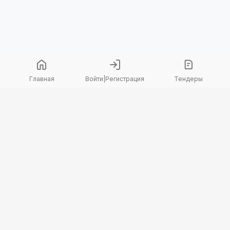
Главная
Войти
|
Регистрация
Тендеры
Copyright 2026 © TenderBot. Все права защищены.
+7 747 094 42 15
заказать звонок