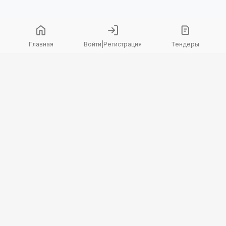
Главная
Войти
|
Регистрация
Тендеры
Copyright 2026 © TenderBot. Все права защищены.
+7 747 094 42 15
заказать звонок
График поддержки: Пн-Пт: 9:00 — 18:00
МЫ В СОЦ. СЕТЯХ