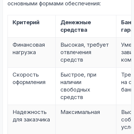
основными формами обеспечения:
Критерий
Денежные
Бан
средства
гара
Финансовая
Высокая, требует
Умер
нагрузка
отвлечения
зави
средств
коми
Скорость
Быстрое, при
Треб
оформления
наличии
на о
свободных
бан
средств
Надежность
Максимальная
Высо
для заказчика
соб
усло