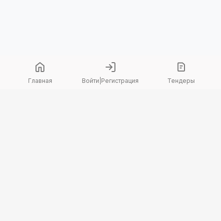
Главная
Войти
|
Регистрация
Тендеры
Copyright 2026 © TenderBot. Все права защищены.
+7 747 094 42 15
заказать звонок