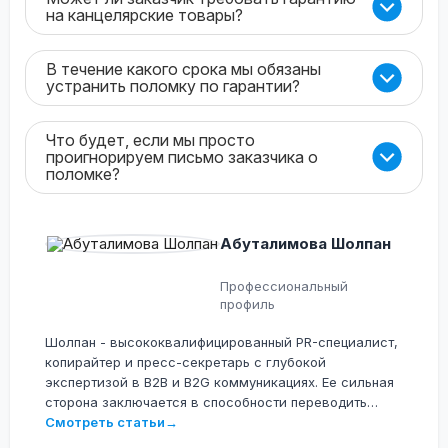
на канцелярские товары?
В течение какого срока мы обязаны
устранить поломку по гарантии?
Что будет, если мы просто
проигнорируем письмо заказчика о
поломке?
Абуталимова Шолпан
Профессиональный
профиль
Шолпан - высококвалифицированный PR-специалист,
копирайтер и пресс-секретарь с глубокой
экспертизой в B2B и B2G коммуникациях. Ее сильная
сторона заключается в способности переводить
сложные технологические, юридические и
Смотреть статьи
→
операционные процессы на понятный язык для