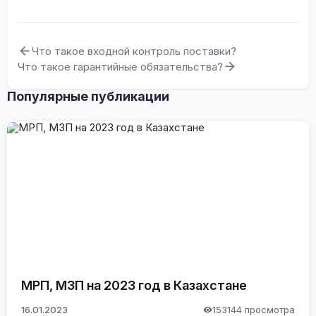
различных аудиторий. Она специализируется на
разработке контента для крупных IT-экосистем,
электронной коммерции и сферы государственных
Что такое входной контроль поставки?
закупок (включая проекты OMarket.kz, Tenderbot.kz и
Что такое гарантийные обязательства?
ERP.ESEP).
Популярные публикации
МРП, МЗП на 2023 год в Казахстане
16.01.2023
153144 просмотра