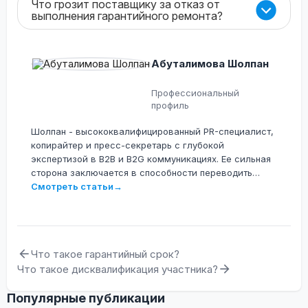
Что грозит поставщику за отказ от
выполнения гарантийного ремонта?
Абуталимова Шолпан
Профессиональный
профиль
Шолпан - высококвалифицированный PR-специалист,
копирайтер и пресс-секретарь с глубокой
экспертизой в B2B и B2G коммуникациях. Ее сильная
сторона заключается в способности переводить
сложные технологические, юридические и
Смотреть статьи
→
операционные процессы на понятный язык для
различных аудиторий. Она специализируется на
разработке контента для крупных IT-экосистем,
электронной коммерции и сферы государственных
Что такое гарантийный срок?
закупок (включая проекты OMarket.kz, Tenderbot.kz и
Что такое дисквалификация участника?
ERP.ESEP).
Популярные публикации