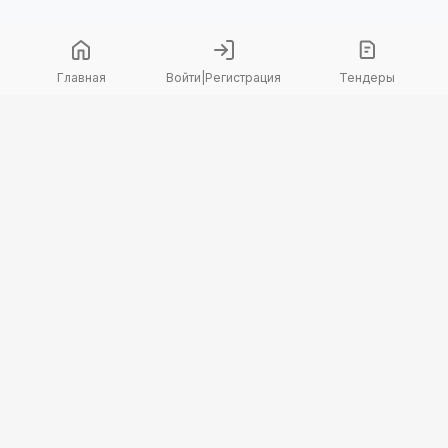
Главная
Войти
|
Регистрация
Тендеры
Copyright 2026 © TenderBot. Все права защищены.
+7 747 094 42 15
заказать звонок
График поддержки: Пн-Пт: 9:00 — 18:00
МЫ В СОЦ. СЕТЯХ