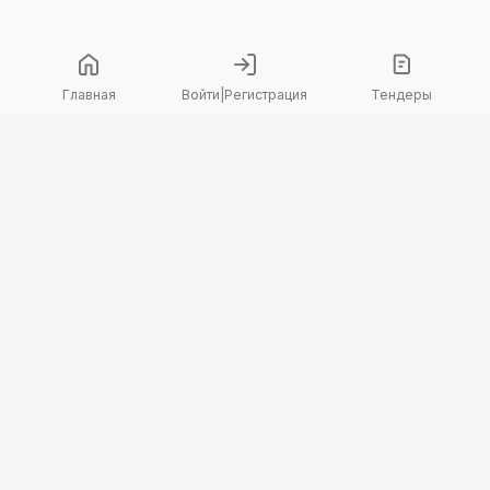
Главная
Войти
|
Регистрация
Тендеры
Copyright 2026 © TenderBot. Все права защищены.
+7 747 094 42 15
заказать звонок
График поддержки: Пн-Пт: 9:00 — 18:00
МЫ В СОЦ. СЕТЯХ