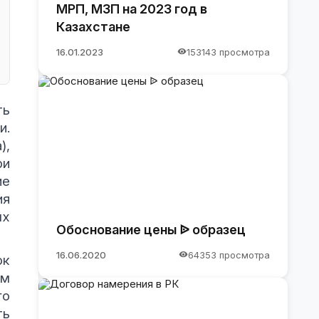
МРП, МЗП на 2023 год в
Казахстане
16.01.2023
153143 просмотра
ть
и.
),
ри
ие
ия
ых
Обоснование цены ᐉ образец
16.06.2020
64353 просмотра
ок
ам
го
ть