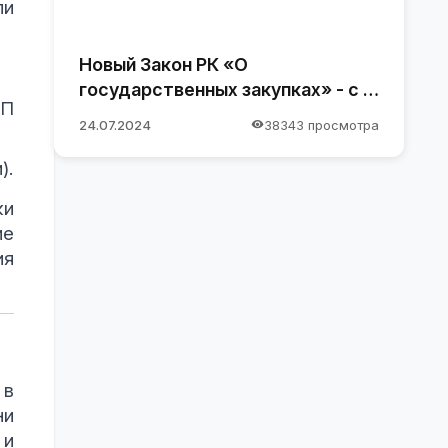
ли
Новый Закон РК «О
государственных закупках» - с 1
ЧП
января 2025 года
24.07.2024
38343 просмотра
).
ки
ие
ия
 в
ни
 и