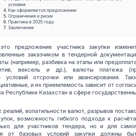
условия
Как оформляется предложение
Ограничения и риски
Практика в 2025 году
Заключение
это предложение участника закупки измени
овленные заказчиком в тендерной документаци
ты (например, разбивка на этапы или предоплата
итив, вексель и др.), валюты платежа (п
е условий отсрочки или авансирования. Так
иативные, и их приемлемость зависит от соглас
ва Республики Казахстан в сфере государственн
реалий, волатильности валют, разрывов постав
купок, возможность гибкого подхода к расчёт
ько для участников тендера, но и для само
ия от базовых условий закупки должны бы