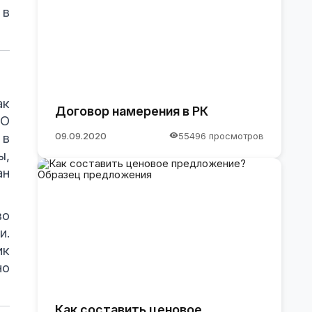
 в
ак
Договор намерения в РК
«О
09.09.2020
55496 просмотров
 в
ы,
ан
во
и.
ик
но
Как составить ценовое