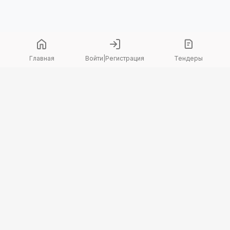
Главная
Войти
|
Регистрация
Тендеры
Copyright 2026 © TenderBot. Все права защищены.
+7 747 094 42 15
заказать звонок
График поддержки: Пн-Пт: 9:00 — 18:00