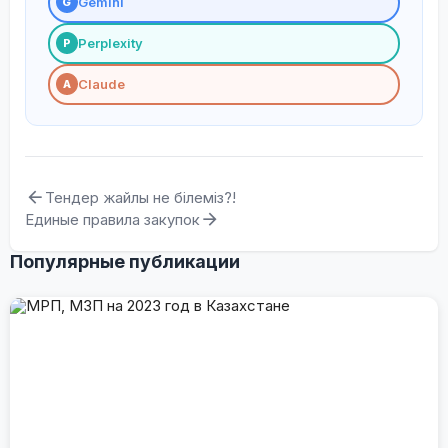
Gemini
G
Perplexity
P
Claude
A
Тендер жайлы не білеміз?!
Единые правила закупок
Популярные публикации