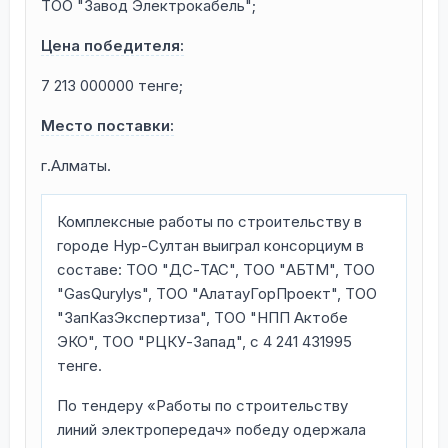
ТОО "Завод Электрокабель";
Цена победителя:
7 213 000000 тенге;
Место поставки:
г.Алматы.
Комплексные работы по строительству в
городе Нур-Султан выиграл консорциум в
составе: ТОО "ДС-ТАС", ТОО "АБТМ", ТОО
"GasQurylуs", ТОО "АлатауГорПроект", ТОО
"ЗапКазЭкспертиза", ТОО "НПП Актобе
ЭКО", ТОО "РЦКУ-Запад", с 4 241 431995
тенге.
По тендеру «Работы по строительству
линий электропередач» победу одержала