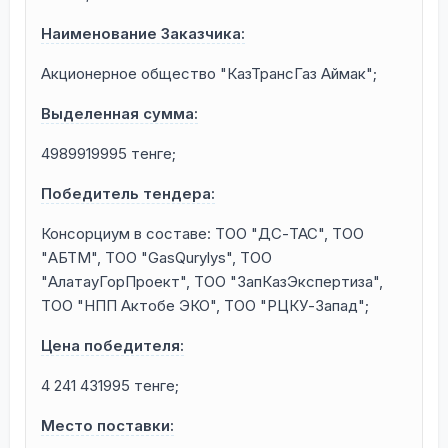
Наименование Заказчика:
Акционерное общество "КазТрансГаз Аймак";
Выделенная сумма:
4989919995 тенге;
Победитель тендера:
Консорциум в составе: ТОО "ДС-ТАС", ТОО
"АБТМ", ТОО "GasQurylуs", ТОО
"АлатауГорПроект", ТОО "ЗапКазЭкспертиза",
ТОО "НПП Актобе ЭКО", ТОО "РЦКУ-Запад";
Цена победителя:
4 241 431995 тенге;
Место поставки: