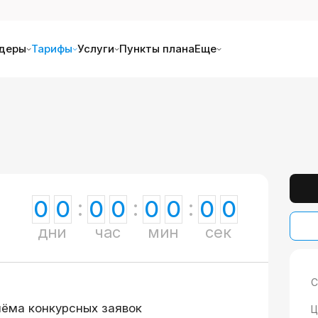
деры
Тарифы
Услуги
Пункты плана
Еще
0
0
0
0
0
0
0
0
дни
час
мин
сек
С
иёма конкурсных заявок
Ц