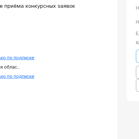
е приёма конкурсных заявок
Н
Н
Е
К
ко по подписке
 облас...
ко по подписке