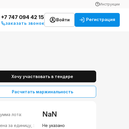
Инструкции
+7 747 094 42 15
Регистрация
Войти
заказать звонок
Хочу участвовать в тендере
Расчитать маржинальность
NaN
умма лота:
ена за единицу, :
Не указано