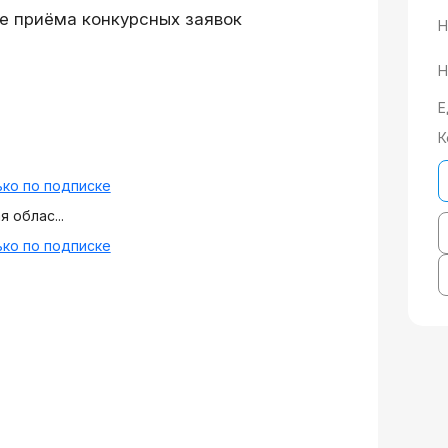
е приёма конкурсных заявок
Н
Н
Е
К
ко по подписке
 облас...
ко по подписке