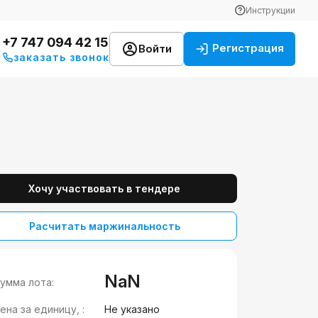
Инструкции
+7 747 094 42 15
Регистрация
Войти
заказать звонок
Хочу участвовать в тендере
Расчитать маржинальность
NaN
умма лота:
ена за единицу, :
Не указано