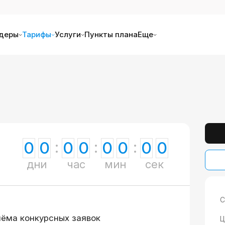
деры
Тарифы
Услуги
Пункты плана
Еще
0
0
0
0
0
0
0
0
дни
час
мин
сек
С
иёма конкурсных заявок
Ц