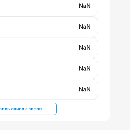
NaN
NaN
NaN
NaN
NaN
весь список лотов