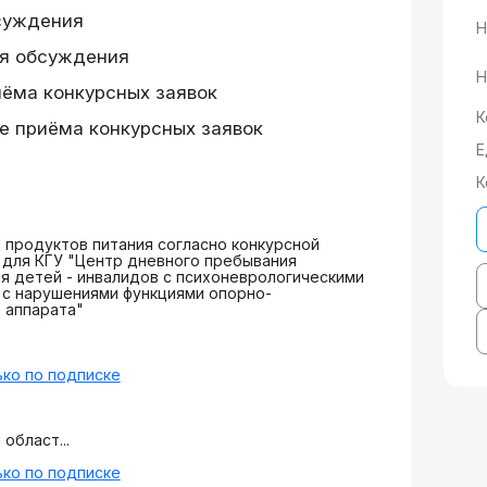
суждения
Н
я обсуждения
Н
иёма конкурсных заявок
К
е приёма конкурсных заявок
Е
К
продуктов питания согласно конкурсной
для КГУ "Центр дневного пребывания
ля детей - инвалидов с психоневрологическими
 с нарушениями функциями опорно-
 аппарата"
ко по подписке
област...
ко по подписке