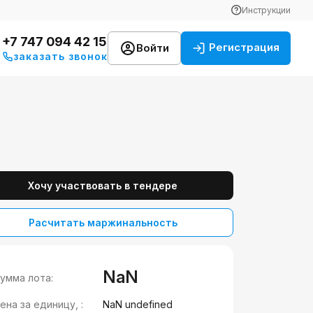
Инструкции
+7 747 094 42 15
Регистрация
Войти
заказать звонок
Хочу участвовать в тендере
Расчитать маржинальность
NaN
умма лота:
ена за единицу, :
NaN undefined