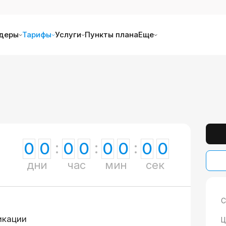
деры
Тарифы
Услуги
Пункты плана
Еще
0
0
0
0
0
0
0
0
дни
час
мин
сек
С
икации
Ц