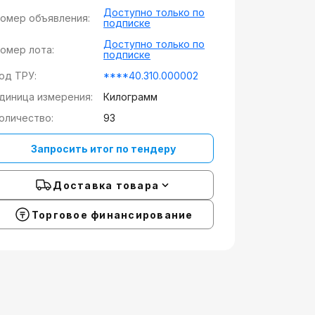
Доступно только по
омер объявления:
подписке
Доступно только по
омер лота:
подписке
од ТРУ:
****40.310.000002
диница измерения:
Килограмм
оличество:
93
Запросить итог по тендеру
Доставка товара
Торговое финансирование