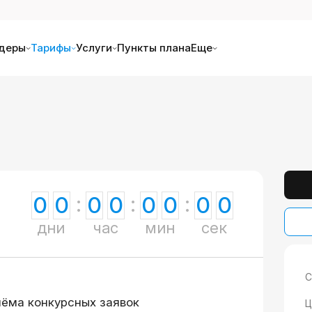
деры
Тарифы
Услуги
Пункты плана
Еще
0
0
0
0
0
0
0
0
дни
час
мин
сек
С
иёма конкурсных заявок
Ц