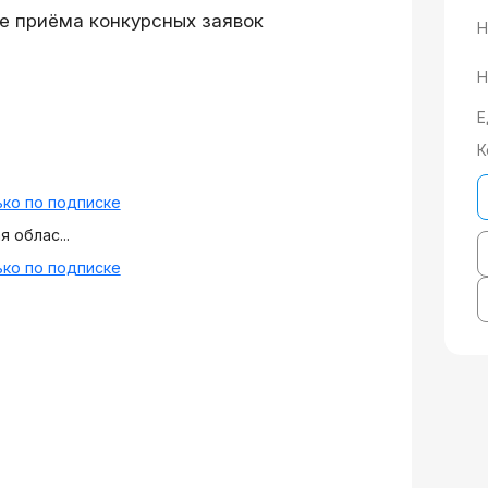
е приёма конкурсных заявок
Н
Н
Е
К
ко по подписке
 облас...
ко по подписке