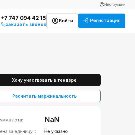
Инструкции
+7 747 094 42 15
Регистрация
Войти
заказать звонок
Хочу участвовать в тендере
Расчитать маржинальность
NaN
умма лота:
ена за единицу, :
Не указано