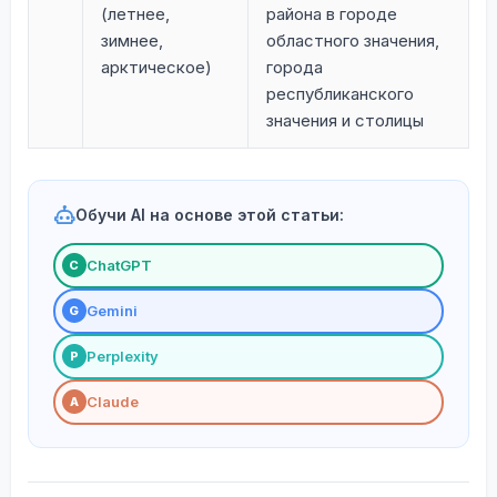
(летнее,
района в городе
зимнее,
областного значения,
арктическое)
города
республиканского
значения и столицы
Обучи AI на основе этой статьи:
ChatGPT
С
Gemini
G
Perplexity
P
Claude
A