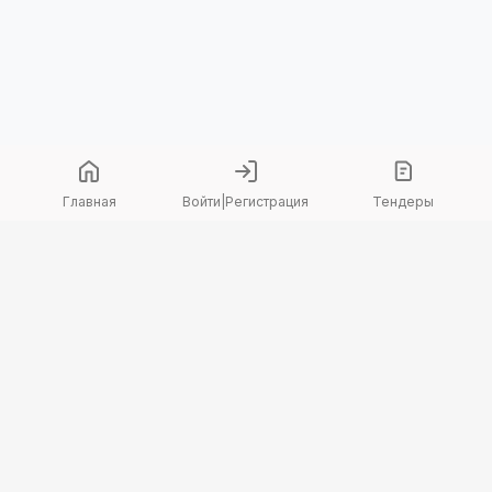
Главная
Войти
|
Регистрация
Тендеры
Copyright 2026 © TenderBot. Все права защищены.
+7 747 094 42 15