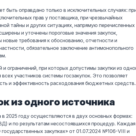
ет быть оправдано только в исключительных случаях: пр
ключительных прав у поставщика, при чрезвычайных
нной тайны и других ситуациях, напрямую перечисленных
расширены и уточнены пороговые значения закупок,
ы новые требования к обоснованию, отчетности и
частности, обязательное заключение антимонопольного
ам.
 и ограничений, при которых допустимы закупки из одно
 всех участников системы госзакупок. Это позволяет
ость и эффективность расходования бюджетных средств.
к из одного источника
а в 2025 году осуществляются в двух основных формах:
ЗД) и по результатам несостоявшихся процедур. Каждая
 государственных закупках» от 01.07.2024 №106-VIII и