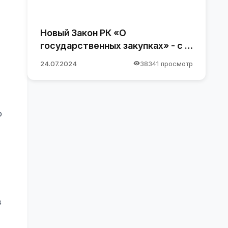
Новый Закон РК «О
государственных закупках» - с 1
января 2025 года
24.07.2024
38341 просмотр
о
в