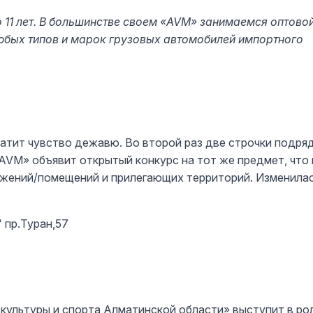
 11 лет. В большинстве своем «AVM» занимаемся оптово
юбых типов и марок грузовых автомобилей импортного
ватит чувство дежавю. Во второй раз две строчки подря
AVM» объявит открытый конкурс на тот же предмет, что 
ужений/помещений и прилегающих территорий. Изменила
" пр.Туран,57
культуры и спорта Алматинской области» выступит в ро