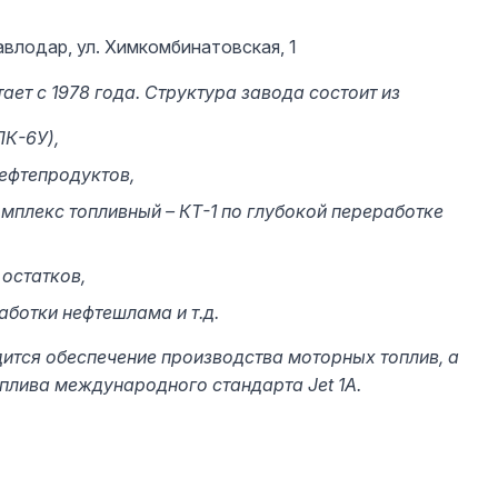
авлодар, ул. Химкомбинатовская, 1
ает с 1978 года. Структура завода состоит из
ЛК-6У),
ефтепродуктов,
мплекс топливный – КТ-1 по глубокой переработке
остатков,
ботки нефтешлама и т.д.
ится обеспечение производства моторных топлив, а
плива международного стандарта Jet 1A.