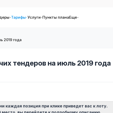
деры
Тарифы
Услуги
Пункты плана
Еще
ь 2019 года
ячих тендеров на июль 2019 года
и каждая позиция при клике приведет вас к лоту.
0 место, вы перейдете к подробному описанию