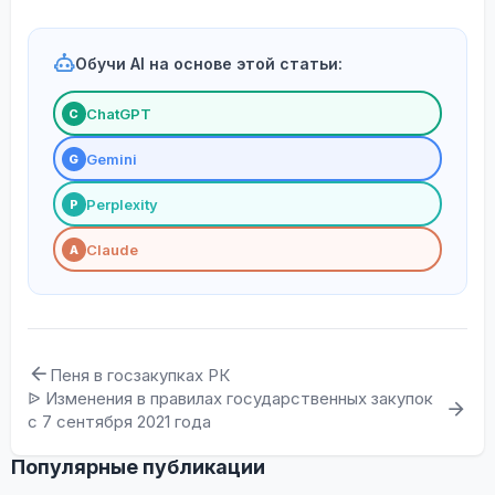
Обучи AI на основе этой статьи:
ChatGPT
С
Gemini
G
Perplexity
P
Claude
A
Пеня в госзакупках РК
ᐉ Изменения в правилах государственных закупок
с 7 сентября 2021 года
Популярные публикации