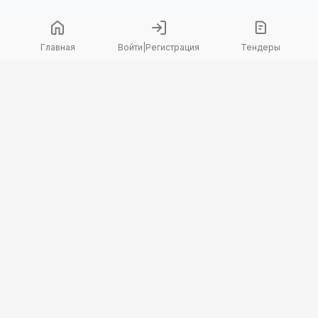
Главная
Войти
|
Регистрация
Тендеры
Copyright 2026 © TenderBot. Все права защищены.
+7 747 094 42 15
заказать звонок
График поддержки: Пн-Пт: 9:00 — 18:00
МЫ В СОЦ. СЕТЯХ