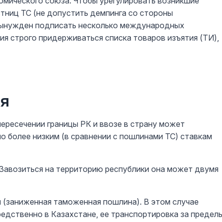
омического союза. Чтобы урегулировать возникшие
стниц ТС (не допустить демпинга со стороны
 вынужден подписать несколько международных
ия строго придерживаться списка товаров изъятия (ТИ),
ия
пересечении границы РК и ввозе в страну может
 более низким (в сравнении с пошлинами ТС) ставкам
 Завозиться на территорию республики она может двумя
 (заниженная таможенная пошлина). В этом случае
едственно в Казахстане, ее транспортировка за предел