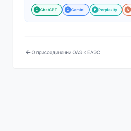
ChatGPT
Gemini
Perplexity
С
G
P
A
О присоединении ОАЭ к ЕАЭС