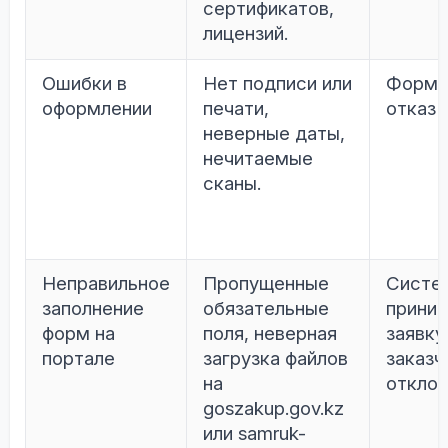
сертификатов,
лицензий.
Ошибки в
Нет подписи или
Форма
оформлении
печати,
отказ 
неверные даты,
нечитаемые
сканы.
Неправильное
Пропущенные
Систе
заполнение
обязательные
прини
форм на
поля, неверная
заявку
портале
загрузка файлов
заказч
на
отклон
goszakup.gov.kz
или samruk-