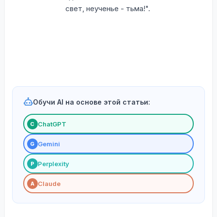
свет, неученье - тьма!".
Обучи AI на основе этой статьи:
ChatGPT
С
Gemini
G
Perplexity
P
Claude
A