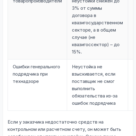
товаропроизводители
неустойки снижен до
г
3% от суммы
и
договора в
2
квазигосударственном
секторе, а в общем
случае (не
квазигоссектор) – до
15%.
Ошибки генерального
Неустойка не
П
подрядчика при
взыскивается, если
п
технадзоре
поставщик не смог
выполнить
обязательства из-за
ошибок подрядчика
Если у заказчика недостаточно средств на
контрольном или расчетном счету, он может быть