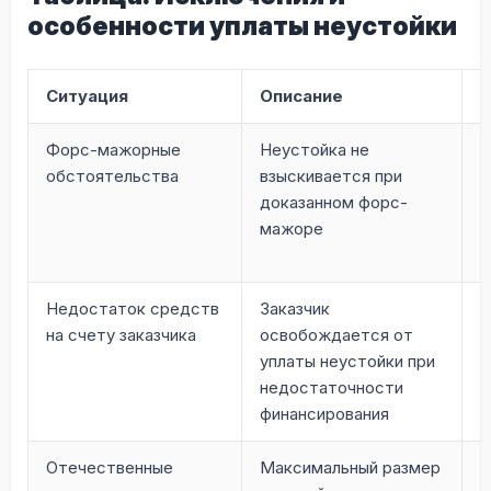
особенности уплаты неустойки
Ситуация
Описание
О
Форс-мажорные
Неустойка не
Г
обстоятельства
взыскивается при
к
доказанном форс-
3
мажоре
п
о
Недостаток средств
Заказчик
П
на счету заказчика
освобождается от
п
уплаты неустойки при
з
недостаточности
финансирования
Отечественные
Максимальный размер
З