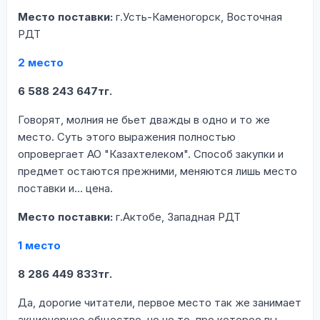
Место поставки:
г.Усть-Каменогорск, Восточная
РДТ
2 место
6 588 243 647тг.
Говорят, молния не бьет дважды в одно и то же
место. Суть этого выражения полностью
опровергает АО "Казахтелеком". Способ закупки и
предмет остаются прежними, меняются лишь место
поставки и… цена.
Место поставки:
г.Актобе, Западная РДТ
1 место
8 286 449 833тг.
Да, дорогие читатели, первое место так же занимает
акционерное общество, но не то, про которое вы