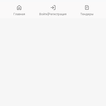
Главная
Войти
|
Регистрация
Тендеры
Copyright 2026 © TenderBot. Все права защищены.
+7 747 094 42 15
заказать звонок
График поддержки: Пн-Пт: 9:00 — 18:00
МЫ В СОЦ. СЕТЯХ