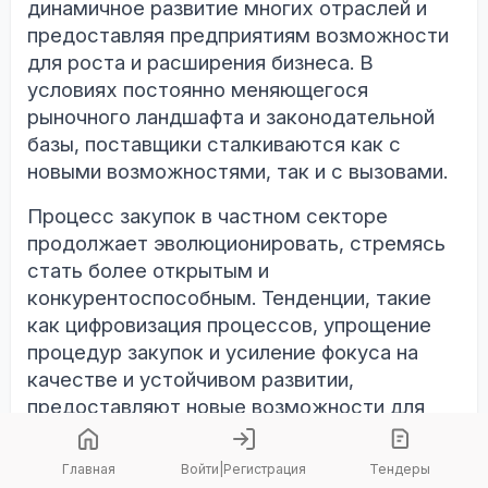
динамичное развитие многих отраслей и
предоставляя предприятиям возможности
для роста и расширения бизнеса. В
условиях постоянно меняющегося
рыночного ландшафта и законодательной
базы, поставщики сталкиваются как с
новыми возможностями, так и с вызовами.
Процесс закупок в частном секторе
продолжает эволюционировать, стремясь
стать более открытым и
конкурентоспособным. Тенденции, такие
как цифровизация процессов, упрощение
процедур закупок и усиление фокуса на
качестве и устойчивом развитии,
предоставляют новые возможности для
улучшения и оптимизации.
Главная
Войти
|
Регистрация
Тендеры
По мере того как частные компании все