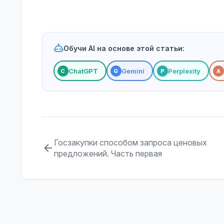
Обучи AI на основе этой статьи:
ChatGPT
Gemini
Perplexity
С
G
P
A
Госзакупки способом запроса ценовых
предложений. Часть первая