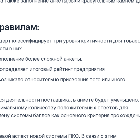
а также заполнение анкеты,были краеугольным камнем д
равилам:
дарт классифицирует три уровня критичности для товар
сти в них.
аполнение более сложной анкеты.
определяет итоговый рейтинг предприятия
возникало относительно присвоения того или иного
ся деятельности поставщика, в анкете будет уменьшено.
симальному количеству положительных ответов для
тмену системы баллов как основного критерия прохожден
вой аспект новой системы ПКО. В связи с этим