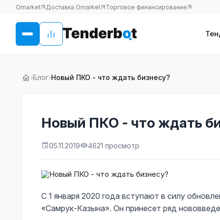
Omarket
Доставка Omarket
Торговое финансирование
Тен
›
Блог
›
Новый ПКО - что ждать бизнесу?
Новый ПКО - что ждать б
05.11.2019
4621 просмотр
С 1 января 2020 года вступают в силу обнов
«Самрук-Казына». Он принесет ряд нововведен